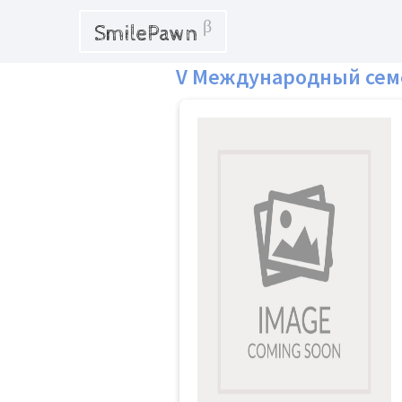
β
SmilePawn
V Международный семе